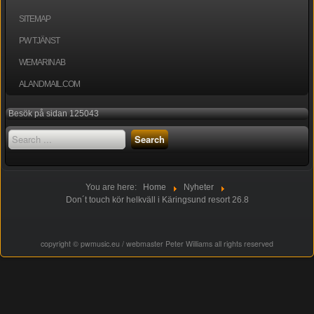
SITEMAP
PW TJÄNST
WEMARIN AB
ALANDMAIL.COM
Besök på sidan 125043
Search
Search
...
You are here:
Home
Nyheter
Don´t touch kör helkväll i Käringsund resort 26.8
copyright © pwmusic.eu / w
ebmaster Peter Williams all rights reserved