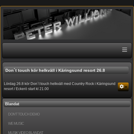
≡
Don´t touch kör helkväll i Käringsund resort 26.8
Lördag 26.8 kör Don´t touch helkväll med Country Rock i Käringsund
resort / Eckerö start kl 21.00
Blandat
DON'T TOUCH DEMO
WE MUSIC
MUSIK VIDEO BLANDAT